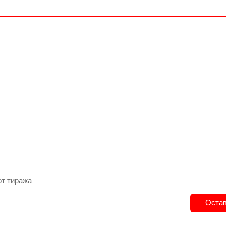
от тиража
Остав