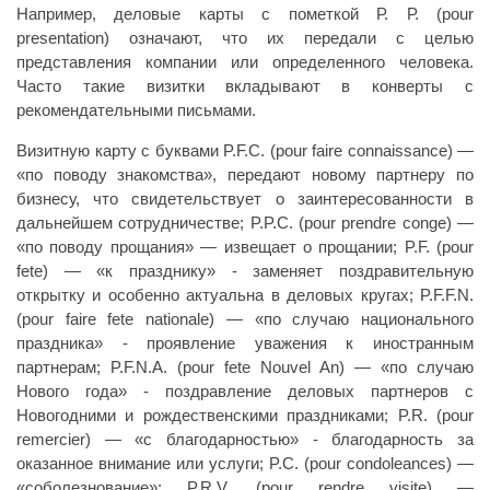
Например, деловые карты с пометкой Р. Р. (pour
presentation) означают, что их передали с целью
представления компании или определенного человека.
Часто такие визитки вкладывают в конверты с
рекомендательными письмами.
Визитную карту с буквами P.F.C. (рour faire connaissance) —
«по поводу знакомства», передают новому партнеру по
бизнесу, что свидетельствует о заинтересованности в
дальнейшем сотрудничестве; P.P.C. (pour prendre conge) —
«по поводу прощания» — извещает о прощании; P.F. (рour
fete) — «к празднику» - заменяет поздравительную
открытку и особенно актуальна в деловых кругах; P.F.F.N.
(рour faire fete nationale) — «по случаю национального
праздника» - проявление уважения к иностранным
партнерам; P.F.N.A. (рour fete Nouvel An) — «по случаю
Нового года» - поздравление деловых партнеров с
Новогодними и рождественскими праздниками; P.R. (рour
remercier) — «с благодарностью» - благодарность за
оказанное внимание или услуги; P.C. (рour condoleances) —
«соболезнование»; P.R.V. (рour rendre visite) —